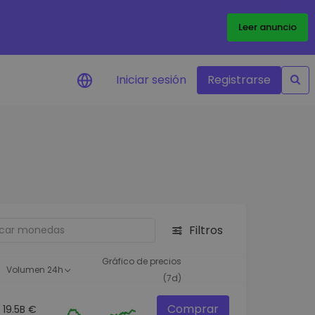
Leer anuncio
Iniciar sesión
Registrarse
ertas de precios
tualizaciones de precios a
empo real para tus tokens
voritos
plorar activos
scubre oportunidades de
Filtros
versión
álisis de cartera
Gráfico de precios
Volumen 24h
rspectiva inteligente para un
(7d)
ndimiento óptimo
Comprar
19.5B €