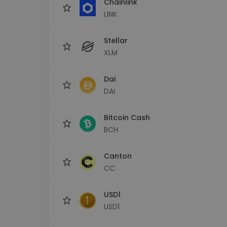
Chainlink
LINK
Stellar
XLM
Dai
DAI
Bitcoin Cash
BCH
Canton
CC
USD1
USD1