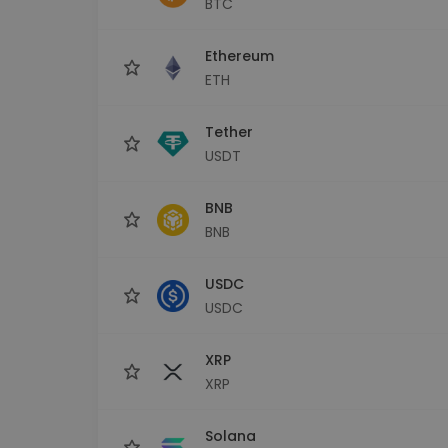
BTC
Monedero Kripto
Un monedero de cr
seguro y sencillo
Ethereum
Explorador de inv
ETH
Encuentra tu estrateg
Tether
USDT
BNB
BNB
USDC
USDC
XRP
XRP
Solana