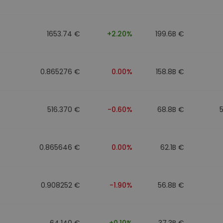
mat
iptomonedas
1653.74 €
+2.20%
199.6B €
ersiones
ia cripto
0.865276 €
0.00%
158.8B €
516.370 €
-0.60%
68.8B €
0.865646 €
0.00%
62.1B €
0.908252 €
-1.90%
56.8B €
64.140 €
+0.10%
37.3B €