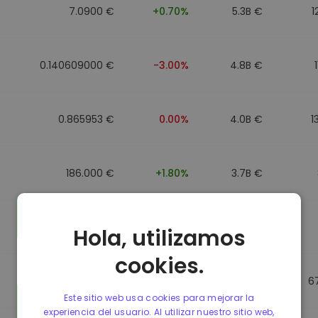
7.0900 €
+0.70%
5.3B €
1
0.140609000 €
-3.00%
4.8B €
0.865953 €
0.00%
4.0B €
1
186.000 €
+1.80%
3.7B €
0.088043000 €
-6.40%
3.5B €
Hola, utilizamos
cookies.
0.865623 €
0.00%
3.5B €
6
Este sitio web usa cookies para mejorar la
experiencia del usuario. Al utilizar nuestro sitio web,