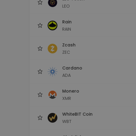
LEO
Rain
RAIN
Zcash
ZEC
Cardano
ADA
Monero
XMR
WhiteBIT Coin
WBT