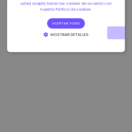
usted acepta todas las cookies de acuerdo con
0.865660 €
0.00%
3.4B €
nuestra Política de cookies.
ACEPTAR TODO
MOSTRAR DETALLES
COOKIES ESTRICTAMENTE NECESARIAS
COOKIES DE RENDIMIENTO
COOKIES DE PREFERENCIAS
COOKIES DE FUNCIONALIDAD