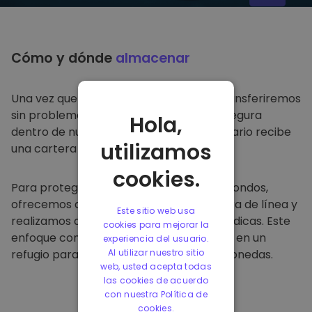
Cómo y dónde
almacenar
Una vez que compre en
Kriptomat
, lo transferiremos
sin problemas a su cartera dedicada y segura
Hola,
dentro de nuestra plataforma. Cada usuario recibe
utilizamos
una cartera individual.
cookies.
Para proteger a nuestros clientes y sus fondos,
ofrecemos almacenamiento seguro fuera de línea y
Este sitio web usa
realizamos auditorías de seguridad periódicas. Este
cookies para mejorar la
enfoque convierte a nuestra plataforma en un
experiencia del usuario.
refugio para almacenar y otras criptomonedas.
Al utilizar nuestro sitio
web, usted acepta todas
las cookies de acuerdo
con nuestra Política de
cookies.