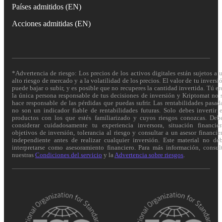
Países admitidos (EN)
Acciones admitidas (EN)
*Advertencia de riesgo: Los precios de los activos digitales están sujetos a 
alto riesgo de mercado y a la volatilidad de los precios. El valor de tu inversi
puede bajar o subir, y es posible que no recuperes la cantidad invertida. Tú er
la única persona responsable de tus decisiones de inversión y Kriptomat no 
hace responsable de las pérdidas que puedas sufrir. Las rentabilidades pasad
no son un indicador fiable de rentabilidades futuras. Solo debes invertir 
productos con los que estés familiarizado y cuyos riesgos conozcas. Deb
considerar cuidadosamente tu experiencia inversora, situación financier
objetivos de inversión, tolerancia al riesgo y consultar a un asesor financie
independiente antes de realizar cualquier inversión. Este material no de
interpretarse como asesoramiento financiero. Para más información, consul
nuestras
Condiciones del servicio
y la
Advertencia sobre riesgos
.