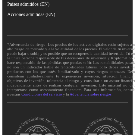
Países admitidos (EN)
Acciones admitidas (EN)
*Advertencia de riesgo: Los precios de los activos digitales están sujetos a 
alto riesgo de mercado y a la volatilidad de los precios. El valor de tu inversi
puede bajar o subir, y es posible que no recuperes la cantidad invertida. Tú er
la única persona responsable de tus decisiones de inversión y Kriptomat no 
hace responsable de las pérdidas que puedas sufrir. Las rentabilidades pasad
no son un indicador fiable de rentabilidades futuras. Solo debes invertir 
productos con los que estés familiarizado y cuyos riesgos conozcas. Deb
considerar cuidadosamente tu experiencia inversora, situación financier
objetivos de inversión, tolerancia al riesgo y consultar a un asesor financie
independiente antes de realizar cualquier inversión. Este material no de
interpretarse como asesoramiento financiero. Para más información, consul
nuestras
Condiciones del servicio
y la
Advertencia sobre riesgos
.