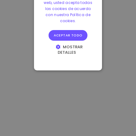
web, usted acepta todas
las cookies de acuerdo
con nuestra Política de
cookies.
ACEPTAR TODO
MOSTRAR
DETALLES
COOKIES
ESTRICTAMENTE
NECESARIAS
COOKIES DE
RENDIMIENTO
COOKIES DE
PREFERENCIAS
COOKIES DE
FUNCIONALIDAD