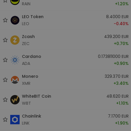
RAIN
+1.20%
LEO Token
8.4000 EUR
LEO
-0.40%
Zcash
439.200 EUR
ZEC
+0.70%
Cardano
0.173811000 EUR
ADA
+0.90%
Monero
329.370 EUR
XMR
+3.40%
WhiteBIT Coin
48.620 EUR
WBT
+1.10%
Chainlink
7.1700 EUR
LINK
+1.90%