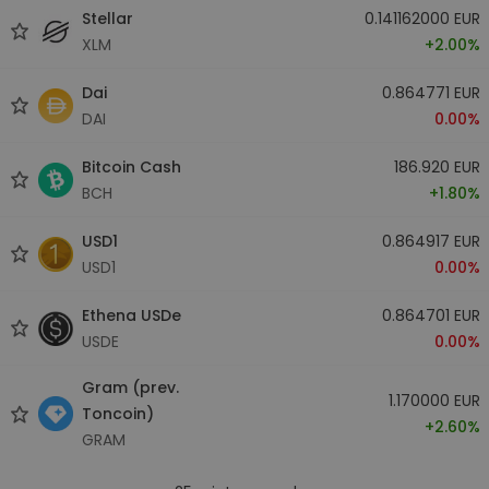
Stellar
0.141162000 EUR
XLM
+2.00%
Dai
0.864771 EUR
DAI
0.00%
Bitcoin Cash
186.920 EUR
BCH
+1.80%
USD1
0.864917 EUR
USD1
0.00%
Ethena USDe
0.864701 EUR
USDE
0.00%
Gram (prev.
1.170000 EUR
Toncoin)
+2.60%
GRAM