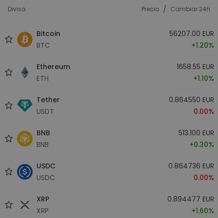
/
Divisa
Precio
Cambiar 24h
Bitcoin
56207.00 EUR
BTC
+1.20%
Ethereum
1658.55 EUR
ETH
+1.10%
Tether
0.864550 EUR
USDT
0.00%
BNB
513.100 EUR
BNB
+0.30%
USDC
0.864736 EUR
USDC
0.00%
XRP
0.894477 EUR
XRP
+1.60%