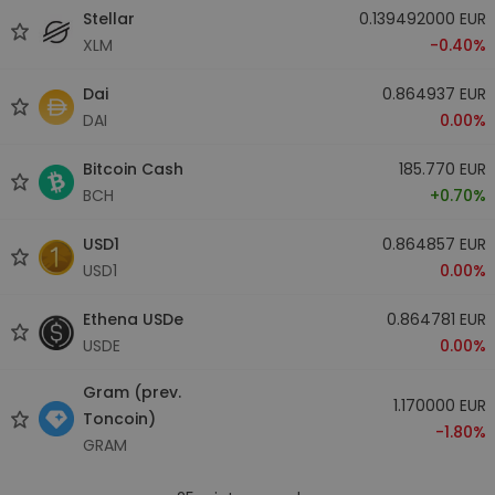
Stellar
0.139492000 EUR
XLM
-0.40%
Dai
0.864937 EUR
DAI
0.00%
Bitcoin Cash
185.770 EUR
BCH
+0.70%
USD1
0.864857 EUR
USD1
0.00%
Ethena USDe
0.864781 EUR
USDE
0.00%
Gram (prev.
1.170000 EUR
Toncoin)
-1.80%
GRAM