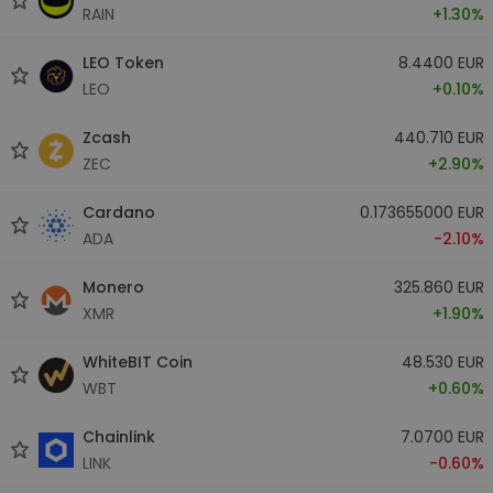
RAIN
+1.30%
LEO Token
8.4400 EUR
LEO
+0.10%
Zcash
440.710 EUR
ZEC
+2.90%
Cardano
0.173655000 EUR
ADA
-2.10%
Monero
325.860 EUR
XMR
+1.90%
WhiteBIT Coin
48.530 EUR
WBT
+0.60%
Chainlink
7.0700 EUR
LINK
-0.60%