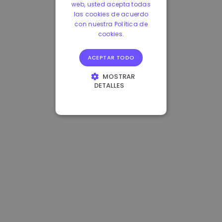
web, usted acepta todas
las cookies de acuerdo
con nuestra Política de
cookies.
ACEPTAR TODO
MOSTRAR
DETALLES
COOKIES
ESTRICTAMENTE
NECESARIAS
COOKIES DE
RENDIMIENTO
COOKIES DE
PREFERENCIAS
COOKIES DE
FUNCIONALIDAD