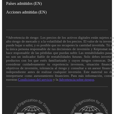
Países admitidos (EN)
Acciones admitidas (EN)
*Advertencia de riesgo: Los precios de los activos digitales están sujetos a 
alto riesgo de mercado y a la volatilidad de los precios. El valor de tu inversi
puede bajar o subir, y es posible que no recuperes la cantidad invertida. Tú er
la única persona responsable de tus decisiones de inversión y Kriptomat no 
hace responsable de las pérdidas que puedas sufrir. Las rentabilidades pasad
no son un indicador fiable de rentabilidades futuras. Solo debes invertir 
productos con los que estés familiarizado y cuyos riesgos conozcas. Deb
considerar cuidadosamente tu experiencia inversora, situación financier
objetivos de inversión, tolerancia al riesgo y consultar a un asesor financie
independiente antes de realizar cualquier inversión. Este material no de
interpretarse como asesoramiento financiero. Para más información, consul
nuestras
Condiciones del servicio
y la
Advertencia sobre riesgos
.