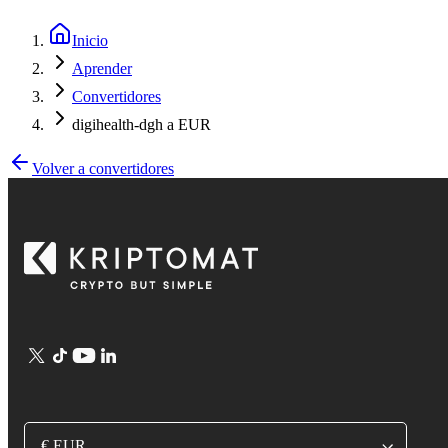
Inicio
Aprender
Convertidores
digihealth-dgh a EUR
Volver a convertidores
€ EUR