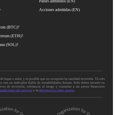
Países admitidos (EN)
y
Acciones admitidas (EN)
coin (BTC)?
ereum (ETH)?
ana (SOL)?
de bajar o subir, y es posible que no recuperes la cantidad invertida. Tú eres
o son un indicador fiable de rentabilidades futuras. Solo debes invertir en
vos de inversión, tolerancia al riesgo y consultar a un asesor financiero
ondiciones del servicio
y la
Advertencia sobre riesgos
.