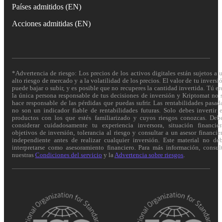
Países admitidos (EN)
Acciones admitidas (EN)
*Advertencia de riesgo: Los precios de los activos digitales están sujetos a 
alto riesgo de mercado y a la volatilidad de los precios. El valor de tu inversi
puede bajar o subir, y es posible que no recuperes la cantidad invertida. Tú er
la única persona responsable de tus decisiones de inversión y Kriptomat no 
hace responsable de las pérdidas que puedas sufrir. Las rentabilidades pasad
no son un indicador fiable de rentabilidades futuras. Solo debes invertir 
productos con los que estés familiarizado y cuyos riesgos conozcas. Deb
considerar cuidadosamente tu experiencia inversora, situación financier
objetivos de inversión, tolerancia al riesgo y consultar a un asesor financie
independiente antes de realizar cualquier inversión. Este material no de
interpretarse como asesoramiento financiero. Para más información, consul
nuestras
Condiciones del servicio
y la
Advertencia sobre riesgos
.