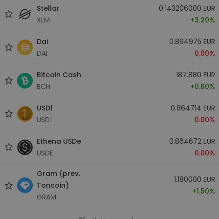
Stellar
0.143206000 EUR
XLM
+3.20%
Dai
0.864975 EUR
DAI
0.00%
Bitcoin Cash
187.880 EUR
BCH
+0.60%
USD1
0.864714 EUR
USD1
0.00%
Ethena USDe
0.864672 EUR
USDE
0.00%
Gram (prev.
1.180000 EUR
Toncoin)
+1.50%
GRAM