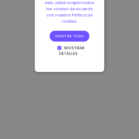
web, usted acepta todas
las cookies de acuerdo
con nuestra Política de
cookies.
ACEPTAR TODO
MOSTRAR
DETALLES
COOKIES
ESTRICTAMENTE
NECESARIAS
COOKIES DE
RENDIMIENTO
COOKIES DE
PREFERENCIAS
COOKIES DE
FUNCIONALIDAD