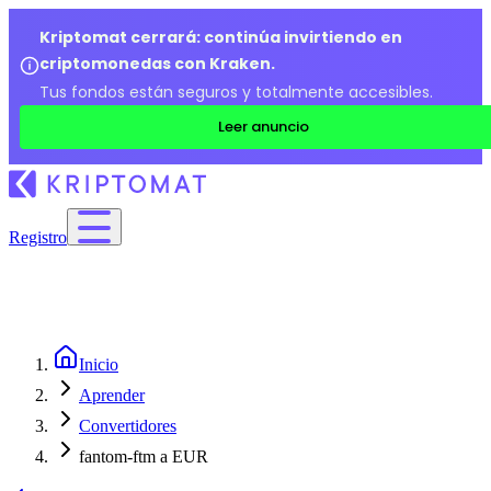
Kriptomat cerrará: continúa invirtiendo en
criptomonedas con Kraken.
Tus fondos están seguros y totalmente accesibles.
Leer anuncio
Registro
Inicio
Aprender
Convertidores
fantom-ftm a EUR