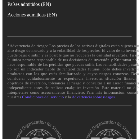
Países admitidos (EN)
Acciones admitidas (EN)
*Advertencia de riesgo: Los precios de los activos digitales están sujetos a 
alto riesgo de mercado y a la volatilidad de los precios. El valor de tu inversi
puede bajar o subir, y es posible que no recuperes la cantidad invertida. Tú er
la única persona responsable de tus decisiones de inversión y Kriptomat no 
hace responsable de las pérdidas que puedas sufrir. Las rentabilidades pasad
no son un indicador fiable de rentabilidades futuras. Solo debes invertir 
productos con los que estés familiarizado y cuyos riesgos conozcas. Deb
considerar cuidadosamente tu experiencia inversora, situación financier
objetivos de inversión, tolerancia al riesgo y consultar a un asesor financie
independiente antes de realizar cualquier inversión. Este material no de
interpretarse como asesoramiento financiero. Para más información, consul
nuestras
Condiciones del servicio
y la
Advertencia sobre riesgos
.