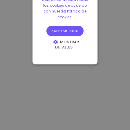
las cookies de acuerdo
con nuestra Política de
cookies.
ACEPTAR TODO
MOSTRAR
DETALLES
COOKIES
ESTRICTAMENTE
NECESARIAS
COOKIES DE
RENDIMIENTO
COOKIES DE
PREFERENCIAS
COOKIES DE
FUNCIONALIDAD