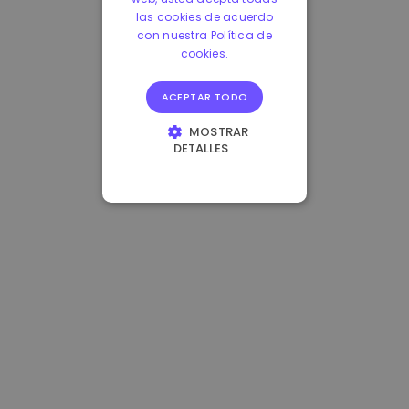
las cookies de acuerdo
con nuestra Política de
cookies.
ACEPTAR TODO
MOSTRAR
DETALLES
COOKIES
ESTRICTAMENTE
NECESARIAS
COOKIES DE
RENDIMIENTO
COOKIES DE
PREFERENCIAS
COOKIES DE
FUNCIONALIDAD