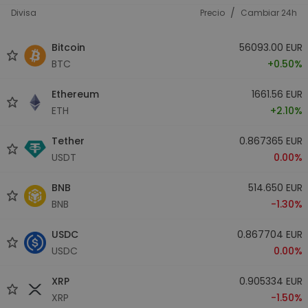
/
Divisa
Precio
Cambiar 24h
Bitcoin
56093.00 EUR
BTC
+0.50%
Ethereum
1661.56 EUR
ETH
+2.10%
Tether
0.867365 EUR
USDT
0.00%
BNB
514.650 EUR
BNB
-1.30%
USDC
0.867704 EUR
USDC
0.00%
XRP
0.905334 EUR
XRP
-1.50%