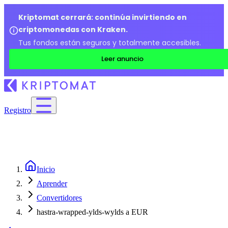
Kriptomat cerrará: continúa invirtiendo en
criptomonedas con Kraken.
Tus fondos están seguros y totalmente accesibles.
Leer anuncio
Registro
Inicio
Aprender
Convertidores
hastra-wrapped-ylds-wylds a EUR