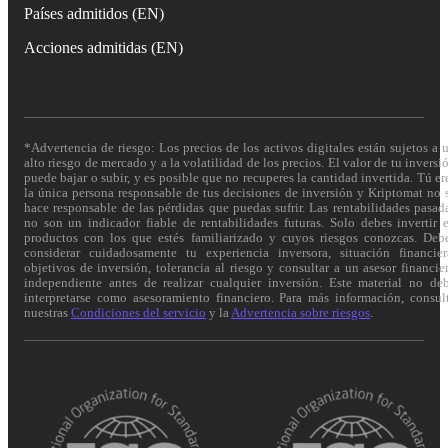
Países admitidos (EN)
Acciones admitidas (EN)
*Advertencia de riesgo: Los precios de los activos digitales están sujetos a 
alto riesgo de mercado y a la volatilidad de los precios. El valor de tu inversi
puede bajar o subir, y es posible que no recuperes la cantidad invertida. Tú er
la única persona responsable de tus decisiones de inversión y Kriptomat no 
hace responsable de las pérdidas que puedas sufrir. Las rentabilidades pasad
no son un indicador fiable de rentabilidades futuras. Solo debes invertir 
productos con los que estés familiarizado y cuyos riesgos conozcas. Deb
considerar cuidadosamente tu experiencia inversora, situación financier
objetivos de inversión, tolerancia al riesgo y consultar a un asesor financie
independiente antes de realizar cualquier inversión. Este material no de
interpretarse como asesoramiento financiero. Para más información, consul
nuestras
Condiciones del servicio
y la
Advertencia sobre riesgos
.