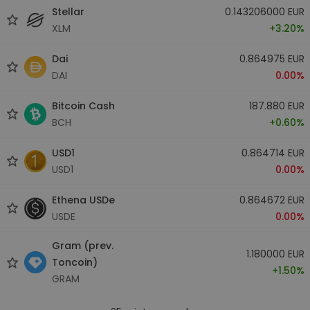
Stellar
0.143206000 EUR
XLM
+3.20%
Dai
0.864975 EUR
DAI
0.00%
Bitcoin Cash
187.880 EUR
BCH
+0.60%
USD1
0.864714 EUR
USD1
0.00%
Ethena USDe
0.864672 EUR
USDE
0.00%
Gram (prev.
1.180000 EUR
Toncoin)
+1.50%
GRAM