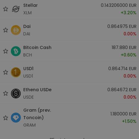
Stellar
0.143206000 EUR
XLM
+3.20%
Dai
0.864975 EUR
DAI
0.00%
Bitcoin Cash
187.880 EUR
BCH
+0.60%
USD1
0.864714 EUR
USD1
0.00%
Ethena USDe
0.864672 EUR
USDE
0.00%
Gram (prev.
1.180000 EUR
Toncoin)
+1.50%
GRAM