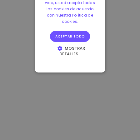
web, usted acepta todas
las cookies de acuerdo
con nuestra Política de
cookies.
ACEPTAR TODO
MOSTRAR
DETALLES
COOKIES
ESTRICTAMENTE
NECESARIAS
COOKIES DE
RENDIMIENTO
COOKIES DE
PREFERENCIAS
COOKIES DE
FUNCIONALIDAD