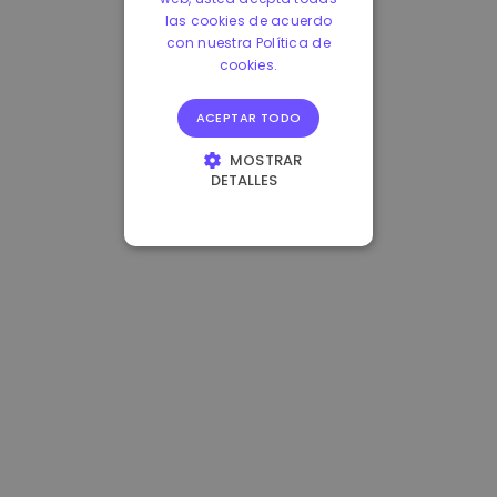
las cookies de acuerdo
con nuestra Política de
cookies.
ACEPTAR TODO
MOSTRAR
DETALLES
COOKIES
ESTRICTAMENTE
NECESARIAS
COOKIES DE
RENDIMIENTO
COOKIES DE
PREFERENCIAS
COOKIES DE
FUNCIONALIDAD