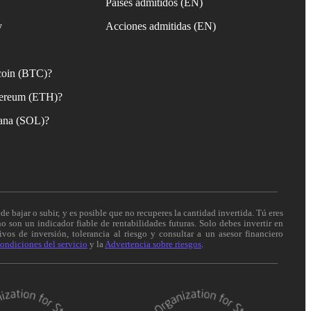
Países admitidos (EN)
y
Acciones admitidas (EN)
coin (BTC)?
ereum (ETH)?
ana (SOL)?
de bajar o subir, y es posible que no recuperes la cantidad invertida. Tú eres
o son un indicador fiable de rentabilidades futuras. Solo debes invertir en
vos de inversión, tolerancia al riesgo y consultar a un asesor financiero
ondiciones del servicio
y la
Advertencia sobre riesgos
.