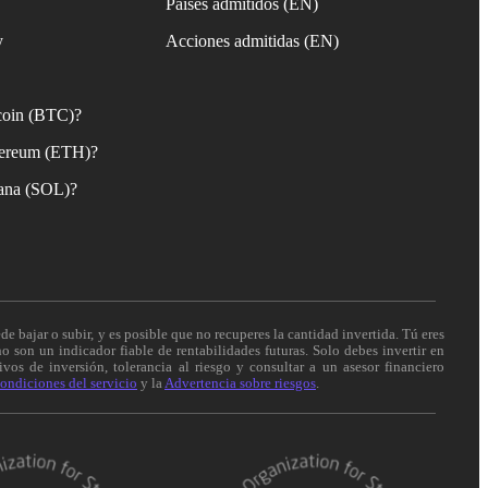
Países admitidos (EN)
y
Acciones admitidas (EN)
coin (BTC)?
ereum (ETH)?
ana (SOL)?
de bajar o subir, y es posible que no recuperes la cantidad invertida. Tú eres
o son un indicador fiable de rentabilidades futuras. Solo debes invertir en
vos de inversión, tolerancia al riesgo y consultar a un asesor financiero
ondiciones del servicio
y la
Advertencia sobre riesgos
.