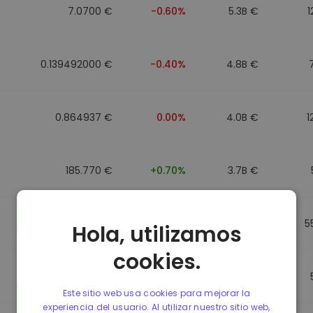
7.0700 €
-0.60%
5.3B €
1
0.139492000 €
-0.40%
4.8B €
0.864937 €
0.00%
4.0B €
1
185.770 €
+0.70%
3.7B €
0.864857 €
0.00%
3.5B €
5
Hola, utilizamos
cookies.
0.864781 €
0.00%
3.4B €
Este sitio web usa cookies para mejorar la
experiencia del usuario. Al utilizar nuestro sitio web,