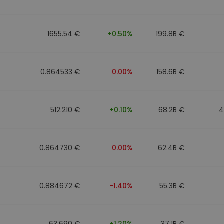
mat
iptomonedas
1655.54 €
+0.50%
199.8B €
ersiones
ia cripto
0.864533 €
0.00%
158.6B €
512.210 €
+0.10%
68.2B €
4
0.864730 €
0.00%
62.4B €
0.884672 €
-1.40%
55.3B €
63.690 €
+1.20%
37.1B €