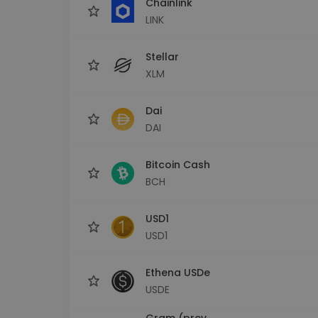
Chainlink
LINK
Stellar
XLM
Dai
DAI
Bitcoin Cash
BCH
USD1
USD1
Ethena USDe
USDE
Gram (prev.