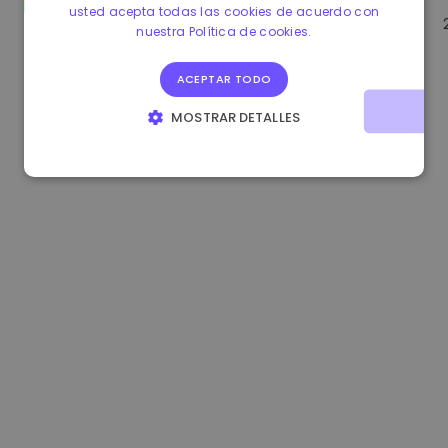
usted acepta todas las cookies de acuerdo con
1.170000 €
-1.80%
3.2B €
nuestra Política de cookies.
ACEPTAR TODO
MOSTRAR DETALLES
COOKIES ESTRICTAMENTE NECESARIAS
COOKIES DE RENDIMIENTO
COOKIES DE PREFERENCIAS
COOKIES DE FUNCIONALIDAD