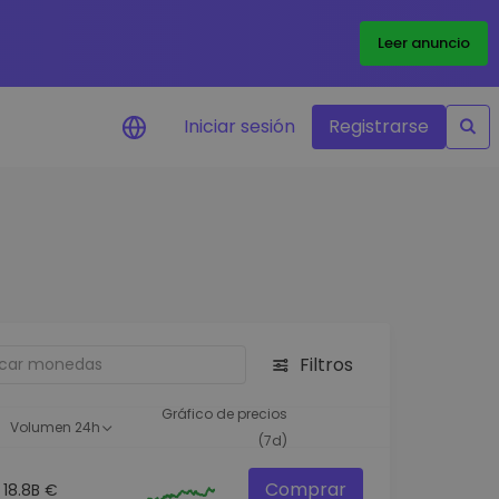
Leer anuncio
Iniciar sesión
Registrarse
ertas de precios
tualizaciones de precios a
empo real para tus tokens
voritos
plorar activos
scubre oportunidades de
Filtros
versión
álisis de cartera
Gráfico de precios
Volumen 24h
rspectiva inteligente para un
(7d)
ndimiento óptimo
Comprar
18.8B €