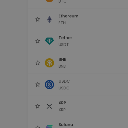
BTC
Monedero Kripto
Un monedero de cr
seguro y sencillo
Ethereum
Explorador de inv
ETH
Encuentra tu estrateg
Tether
USDT
BNB
BNB
USDC
USDC
XRP
XRP
Solana