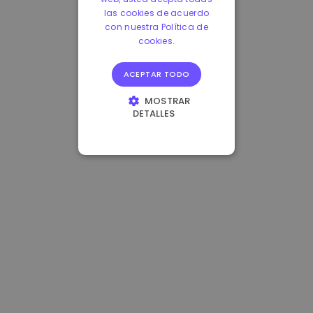
las cookies de acuerdo
con nuestra Política de
cookies.
ACEPTAR TODO
MOSTRAR
DETALLES
COOKIES
ESTRICTAMENTE
NECESARIAS
COOKIES DE
RENDIMIENTO
COOKIES DE
PREFERENCIAS
COOKIES DE
FUNCIONALIDAD