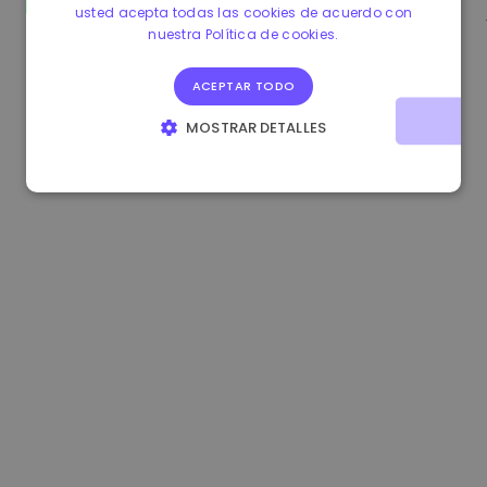
usted acepta todas las cookies de acuerdo con
0.080659000 €
-4.80%
3.2B €
nuestra Política de cookies.
ACEPTAR TODO
MOSTRAR DETALLES
COOKIES ESTRICTAMENTE NECESARIAS
COOKIES DE RENDIMIENTO
COOKIES DE PREFERENCIAS
COOKIES DE FUNCIONALIDAD