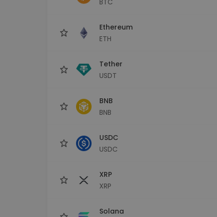
BTC
Monedero Kripto
Un monedero de cr
seguro y sencillo
Ethereum
Explorador de inv
ETH
Encuentra tu estrateg
Tether
USDT
BNB
BNB
USDC
USDC
XRP
XRP
Solana