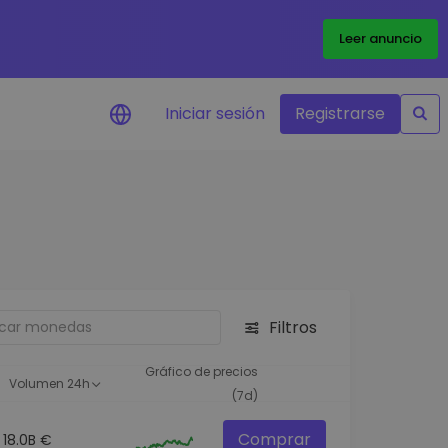
Leer anuncio
Iniciar sesión
Registrarse
ertas de precios
tualizaciones de precios a
empo real para tus tokens
voritos
plorar activos
scubre oportunidades de
Filtros
versión
álisis de cartera
Gráfico de precios
Volumen 24h
rspectiva inteligente para un
(7d)
ndimiento óptimo
Comprar
18.0B €