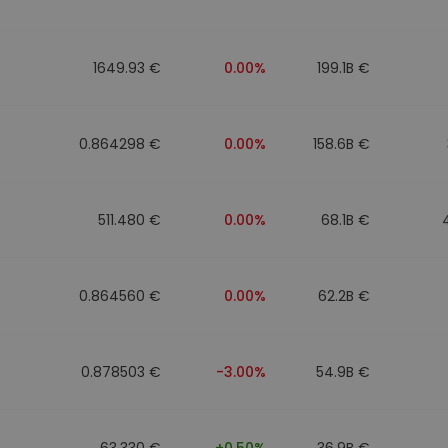
mat
iptomonedas
1649.93 €
0.00%
199.1B €
ersiones
ia cripto
0.864298 €
0.00%
158.6B €
511.480 €
0.00%
68.1B €
0.864560 €
0.00%
62.2B €
0.878503 €
-3.00%
54.9B €
63.330 €
+0.50%
36.9B €