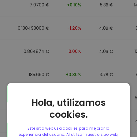
7.0700 €
+0.10%
5.3B €
1
0.138493000 €
-1.20%
4.8B €
0.864874 €
0.00%
4.0B €
1
185.690 €
+0.80%
3.7B €
0.864596 €
0.00%
3.5B €
Hola, utilizamos
cookies.
0.864596 €
0.00%
3.4B €
Este sitio web usa cookies para mejorar la
experiencia del usuario. Al utilizar nuestro sitio web,