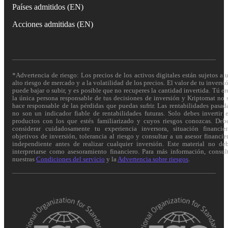
Países admitidos (EN)
Acciones admitidas (EN)
*Advertencia de riesgo: Los precios de los activos digitales están sujetos a 
alto riesgo de mercado y a la volatilidad de los precios. El valor de tu inversi
puede bajar o subir, y es posible que no recuperes la cantidad invertida. Tú er
la única persona responsable de tus decisiones de inversión y Kriptomat no 
hace responsable de las pérdidas que puedas sufrir. Las rentabilidades pasad
no son un indicador fiable de rentabilidades futuras. Solo debes invertir 
productos con los que estés familiarizado y cuyos riesgos conozcas. Deb
considerar cuidadosamente tu experiencia inversora, situación financier
objetivos de inversión, tolerancia al riesgo y consultar a un asesor financie
independiente antes de realizar cualquier inversión. Este material no de
interpretarse como asesoramiento financiero. Para más información, consul
nuestras
Condiciones del servicio
y la
Advertencia sobre riesgos
.