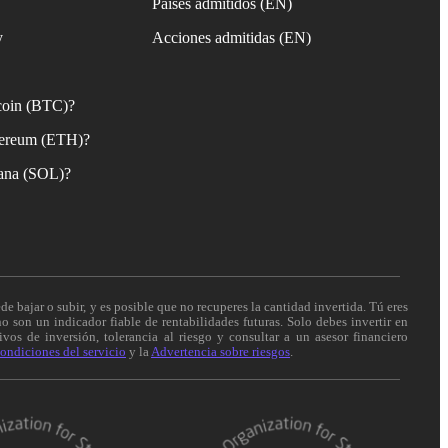
Países admitidos (EN)
y
Acciones admitidas (EN)
coin (BTC)?
ereum (ETH)?
ana (SOL)?
de bajar o subir, y es posible que no recuperes la cantidad invertida. Tú eres
o son un indicador fiable de rentabilidades futuras. Solo debes invertir en
vos de inversión, tolerancia al riesgo y consultar a un asesor financiero
ondiciones del servicio
y la
Advertencia sobre riesgos
.