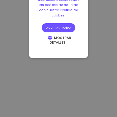
las cookies de acuerdo
con nuestra Política de
cookies.
ACEPTAR TODO
MOSTRAR
DETALLES
COOKIES
ESTRICTAMENTE
NECESARIAS
COOKIES DE
RENDIMIENTO
COOKIES DE
PREFERENCIAS
COOKIES DE
FUNCIONALIDAD