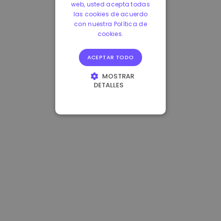
web, usted acepta todas
las cookies de acuerdo
con nuestra Política de
cookies.
ACEPTAR TODO
MOSTRAR
DETALLES
COOKIES
ESTRICTAMENTE
NECESARIAS
COOKIES DE
RENDIMIENTO
COOKIES DE
PREFERENCIAS
COOKIES DE
FUNCIONALIDAD