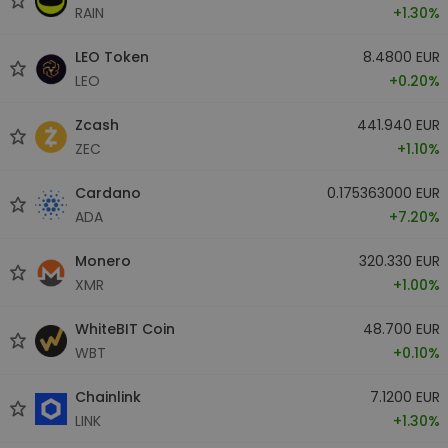
RAIN
+1.30%
LEO Token
8.4800 EUR
LEO
+0.20%
Zcash
441.940 EUR
ZEC
+1.10%
Cardano
0.175363000 EUR
ADA
+7.20%
Monero
320.330 EUR
XMR
+1.00%
WhiteBIT Coin
48.700 EUR
WBT
+0.10%
Chainlink
7.1200 EUR
LINK
+1.30%