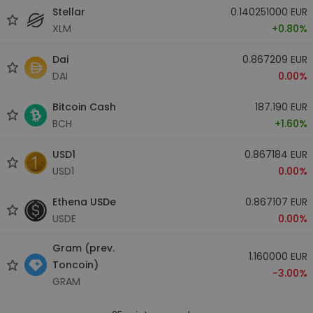
Stellar
0.140251000 EUR
XLM
+0.80%
Dai
0.867209 EUR
DAI
0.00%
Bitcoin Cash
187.190 EUR
BCH
+1.60%
USD1
0.867184 EUR
USD1
0.00%
Ethena USDe
0.867107 EUR
USDE
0.00%
Gram (prev.
1.160000 EUR
Toncoin)
-3.00%
GRAM