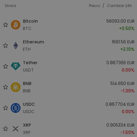
/
Divisa
Precio
Cambiar 24h
Bitcoin
56093.00 EUR
BTC
+0.50%
Ethereum
1661.56 EUR
ETH
+2.10%
Tether
0.867365 EUR
USDT
0.00%
BNB
514.650 EUR
BNB
-1.30%
USDC
0.867704 EUR
USDC
0.00%
XRP
0.905334 EUR
XRP
-1.50%