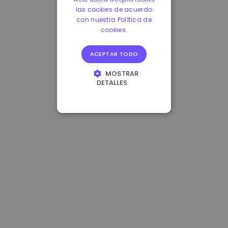
las cookies de acuerdo
con nuestra Política de
cookies.
ACEPTAR TODO
MOSTRAR
DETALLES
COOKIES
ESTRICTAMENTE
NECESARIAS
COOKIES DE
RENDIMIENTO
COOKIES DE
PREFERENCIAS
COOKIES DE
FUNCIONALIDAD