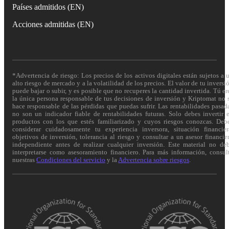
Países admitidos (EN)
Acciones admitidas (EN)
*Advertencia de riesgo: Los precios de los activos digitales están sujetos a 
alto riesgo de mercado y a la volatilidad de los precios. El valor de tu inversi
puede bajar o subir, y es posible que no recuperes la cantidad invertida. Tú er
la única persona responsable de tus decisiones de inversión y Kriptomat no 
hace responsable de las pérdidas que puedas sufrir. Las rentabilidades pasad
no son un indicador fiable de rentabilidades futuras. Solo debes invertir 
productos con los que estés familiarizado y cuyos riesgos conozcas. Deb
considerar cuidadosamente tu experiencia inversora, situación financier
objetivos de inversión, tolerancia al riesgo y consultar a un asesor financie
independiente antes de realizar cualquier inversión. Este material no de
interpretarse como asesoramiento financiero. Para más información, consul
nuestras
Condiciones del servicio
y la
Advertencia sobre riesgos
.