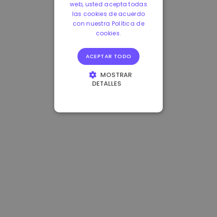
web, usted acepta todas
las cookies de acuerdo
con nuestra Política de
cookies.
ACEPTAR TODO
MOSTRAR
DETALLES
COOKIES
ESTRICTAMENTE
NECESARIAS
COOKIES DE
RENDIMIENTO
COOKIES DE
PREFERENCIAS
COOKIES DE
FUNCIONALIDAD