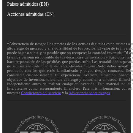
Países admitidos (EN)
Acciones admitidas (EN)
*Advertencia de riesgo: Los precios de los activos digitales están sujetos a 
alto riesgo de mercado y a la volatilidad de los precios. El valor de tu inversi
puede bajar o subir, y es posible que no recuperes la cantidad invertida. Tú er
la única persona responsable de tus decisiones de inversión y Kriptomat no 
hace responsable de las pérdidas que puedas sufrir. Las rentabilidades pasad
no son un indicador fiable de rentabilidades futuras. Solo debes invertir 
productos con los que estés familiarizado y cuyos riesgos conozcas. Deb
considerar cuidadosamente tu experiencia inversora, situación financier
objetivos de inversión, tolerancia al riesgo y consultar a un asesor financie
independiente antes de realizar cualquier inversión. Este material no de
interpretarse como asesoramiento financiero. Para más información, consul
nuestras
Condiciones del servicio
y la
Advertencia sobre riesgos
.