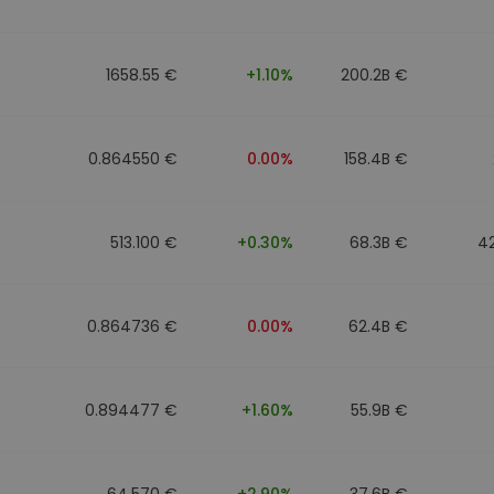
mat
iptomonedas
1658.55 €
+1.10%
200.2B €
ersiones
ia cripto
0.864550 €
0.00%
158.4B €
513.100 €
+0.30%
68.3B €
4
0.864736 €
0.00%
62.4B €
0.894477 €
+1.60%
55.9B €
64.570 €
+2.90%
37.6B €