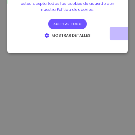
usted acepta todas las cookies de acuerdo con
1.170000 €
+2.60%
3.2B €
nuestra Política de cookies.
ACEPTAR TODO
MOSTRAR DETALLES
COOKIES ESTRICTAMENTE NECESARIAS
COOKIES DE RENDIMIENTO
COOKIES DE PREFERENCIAS
COOKIES DE FUNCIONALIDAD