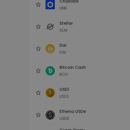
Chainlink
LINK
Stellar
XLM
Dai
DAI
Bitcoin Cash
BCH
USD1
USD1
Ethena USDe
USDE
Gram (prev.