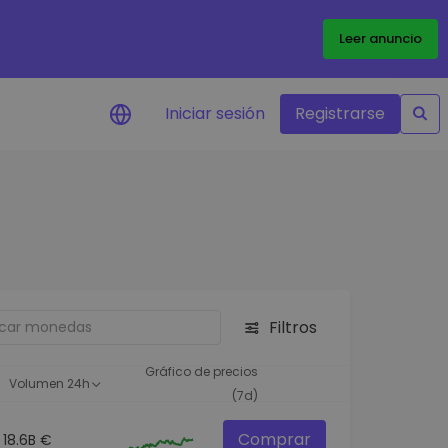
Leer anuncio
Iniciar sesión
Registrarse
ertas de precios
tualizaciones de precios a
empo real para tus tokens
voritos
plorar activos
scubre oportunidades de
Filtros
versión
álisis de cartera
Gráfico de precios
Volumen 24h
rspectiva inteligente para un
(7d)
ndimiento óptimo
Comprar
18.6B €