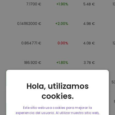
7.1700 €
+1.90%
5.4B €
1
0.141162000 €
+2.00%
4.9B €
0.864771 €
0.00%
4.0B €
1
186.920 €
+1.80%
3.7B €
0.864917 €
0.00%
3.5B €
5
Hola, utilizamos
cookies.
0.864701 €
0.00%
3.4B €
Este sitio web usa cookies para mejorar la
experiencia del usuario. Al utilizar nuestro sitio web,