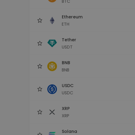
BTC
Monedero Kripto
Un monedero de cr
seguro y sencillo
Ethereum
Explorador de inv
ETH
Encuentra tu estrateg
Tether
USDT
BNB
BNB
USDC
USDC
XRP
XRP
Solana