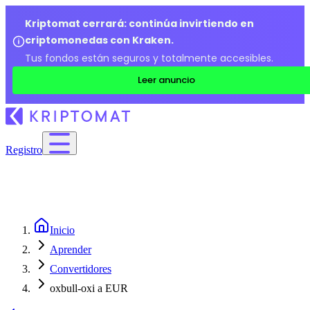
Kriptomat cerrará: continúa invirtiendo en
criptomonedas con Kraken.
Tus fondos están seguros y totalmente accesibles.
Leer anuncio
Registro
Inicio
Aprender
Convertidores
oxbull-oxi a EUR