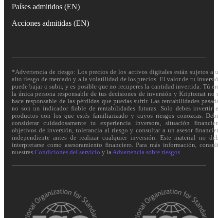
Países admitidos (EN)
Acciones admitidas (EN)
*Advertencia de riesgo: Los precios de los activos digitales están sujetos a 
alto riesgo de mercado y a la volatilidad de los precios. El valor de tu inversi
puede bajar o subir, y es posible que no recuperes la cantidad invertida. Tú er
la única persona responsable de tus decisiones de inversión y Kriptomat no 
hace responsable de las pérdidas que puedas sufrir. Las rentabilidades pasad
no son un indicador fiable de rentabilidades futuras. Solo debes invertir 
productos con los que estés familiarizado y cuyos riesgos conozcas. Deb
considerar cuidadosamente tu experiencia inversora, situación financier
objetivos de inversión, tolerancia al riesgo y consultar a un asesor financie
independiente antes de realizar cualquier inversión. Este material no de
interpretarse como asesoramiento financiero. Para más información, consul
nuestras
Condiciones del servicio
y la
Advertencia sobre riesgos
.