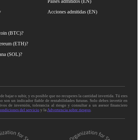
Países admitidos (EN)
y
Acciones admitidas (EN)
coin (BTC)?
ereum (ETH)?
ana (SOL)?
de bajar o subir, y es posible que no recuperes la cantidad invertida. Tú eres
o son un indicador fiable de rentabilidades futuras. Solo debes invertir en
vos de inversión, tolerancia al riesgo y consultar a un asesor financiero
ondiciones del servicio
y la
Advertencia sobre riesgos
.