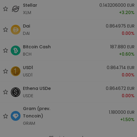
Stellar
0.143206000 EUR
XLM
+3.20%
Dai
0.864975 EUR
DAI
0.00%
Bitcoin Cash
187.880 EUR
BCH
+0.60%
USD1
0.864714 EUR
USD1
0.00%
Ethena USDe
0.864672 EUR
USDE
0.00%
Gram (prev.
1.180000 EUR
Toncoin)
+1.50%
GRAM