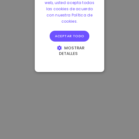
web, usted acepta todas
las cookies de acuerdo
con nuestra Política de
cookies.
ACEPTAR TODO
MOSTRAR
DETALLES
COOKIES
ESTRICTAMENTE
NECESARIAS
COOKIES DE
RENDIMIENTO
COOKIES DE
PREFERENCIAS
COOKIES DE
FUNCIONALIDAD