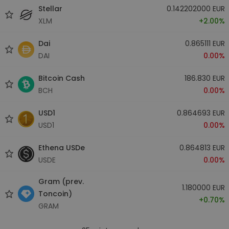
Stellar
0.142202000 EUR
XLM
+2.00%
Dai
0.865111 EUR
DAI
0.00%
Bitcoin Cash
186.830 EUR
BCH
0.00%
USD1
0.864693 EUR
USD1
0.00%
Ethena USDe
0.864813 EUR
USDE
0.00%
Gram (prev.
1.180000 EUR
Toncoin)
+0.70%
GRAM