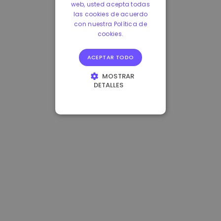
web, usted acepta todas
las cookies de acuerdo
con nuestra Política de
cookies.
ACEPTAR TODO
MOSTRAR
DETALLES
COOKIES
ESTRICTAMENTE
NECESARIAS
COOKIES DE
RENDIMIENTO
COOKIES DE
PREFERENCIAS
COOKIES DE
FUNCIONALIDAD