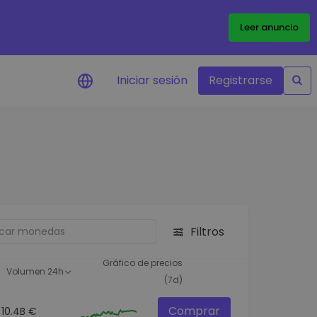
Leer anuncio
Iniciar sesión
Registrarse
ertas de precios
tualizaciones de precios a
empo real para tus tokens
voritos
plorar activos
scubre oportunidades de
Filtros
versión
álisis de cartera
Gráfico de precios
Volumen 24h
rspectiva inteligente para un
(7d)
ndimiento óptimo
Comprar
10.4B €