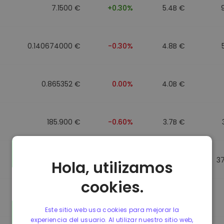
7.1500 €
+0.30%
5.4B €
0.140674000 €
-0.30%
4.8B €
0.865352 €
0.00%
4.0B €
185.900 €
-0.60%
3.7B €
0.864784 €
0.00%
3.5B €
3
Hola, utilizamos
cookies.
0.865056 €
0.00%
3.4B €
Este sitio web usa cookies para mejorar la
experiencia del usuario. Al utilizar nuestro sitio web,