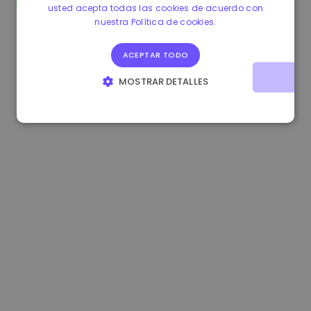
usted acepta todas las cookies de acuerdo con
0.083269000 €
+4.90%
3.3B €
nuestra Política de cookies.
ACEPTAR TODO
MOSTRAR DETALLES
COOKIES ESTRICTAMENTE NECESARIAS
COOKIES DE RENDIMIENTO
COOKIES DE PREFERENCIAS
COOKIES DE FUNCIONALIDAD