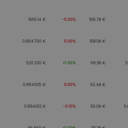
mat
iptomonedas
1655.14 €
-0.30%
199.7B €
ersiones
ia cripto
0.864700 €
0.00%
158.5B €
520.230 €
+1.30%
69.3B €
5
0.864925 €
0.00%
62.4B €
0.894912 €
-0.10%
56.0B €
5
65.660 €
+1.30%
38.2B €