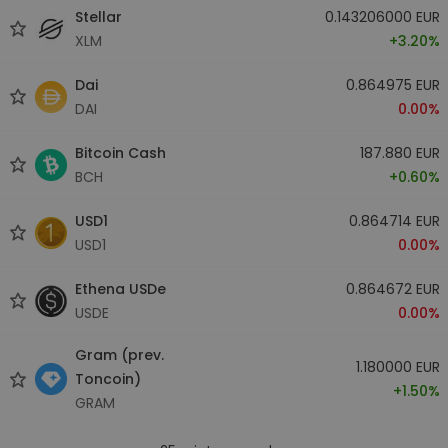
Stellar
0.143206000 EUR
XLM
+3.20%
Dai
0.864975 EUR
DAI
0.00%
Bitcoin Cash
187.880 EUR
BCH
+0.60%
USD1
0.864714 EUR
USD1
0.00%
Ethena USDe
0.864672 EUR
USDE
0.00%
Gram (prev.
1.180000 EUR
Toncoin)
+1.50%
GRAM