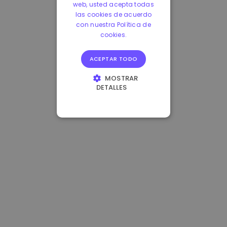
web, usted acepta todas
las cookies de acuerdo
con nuestra Política de
cookies.
ACEPTAR TODO
MOSTRAR
DETALLES
COOKIES
ESTRICTAMENTE
NECESARIAS
COOKIES DE
RENDIMIENTO
COOKIES DE
PREFERENCIAS
COOKIES DE
FUNCIONALIDAD