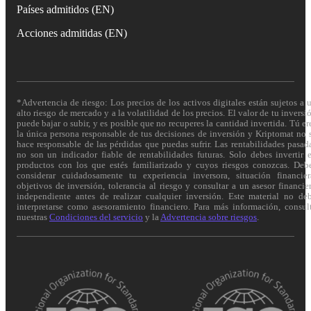
Países admitidos (EN)
Acciones admitidas (EN)
*Advertencia de riesgo: Los precios de los activos digitales están sujetos a 
alto riesgo de mercado y a la volatilidad de los precios. El valor de tu inversi
puede bajar o subir, y es posible que no recuperes la cantidad invertida. Tú er
la única persona responsable de tus decisiones de inversión y Kriptomat no 
hace responsable de las pérdidas que puedas sufrir. Las rentabilidades pasad
no son un indicador fiable de rentabilidades futuras. Solo debes invertir 
productos con los que estés familiarizado y cuyos riesgos conozcas. Deb
considerar cuidadosamente tu experiencia inversora, situación financier
objetivos de inversión, tolerancia al riesgo y consultar a un asesor financie
independiente antes de realizar cualquier inversión. Este material no de
interpretarse como asesoramiento financiero. Para más información, consul
nuestras
Condiciones del servicio
y la
Advertencia sobre riesgos
.