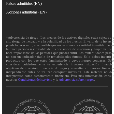
Países admitidos (EN)
Acciones admitidas (EN)
*Advertencia de riesgo: Los precios de los activos digitales están sujetos a 
alto riesgo de mercado y a la volatilidad de los precios. El valor de tu inversi
puede bajar o subir, y es posible que no recuperes la cantidad invertida. Tú er
la única persona responsable de tus decisiones de inversión y Kriptomat no 
hace responsable de las pérdidas que puedas sufrir. Las rentabilidades pasad
no son un indicador fiable de rentabilidades futuras. Solo debes invertir 
productos con los que estés familiarizado y cuyos riesgos conozcas. Deb
considerar cuidadosamente tu experiencia inversora, situación financier
objetivos de inversión, tolerancia al riesgo y consultar a un asesor financie
independiente antes de realizar cualquier inversión. Este material no de
interpretarse como asesoramiento financiero. Para más información, consul
nuestras
Condiciones del servicio
y la
Advertencia sobre riesgos
.