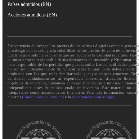
Países admitidos (EN)
Acciones admitidas (EN)
*Advertencia de riesgo: Los precios de los activos digitales están sujetos a 
alto riesgo de mercado y a la volatilidad de los precios. El valor de tu inversi
puede bajar o subir, y es posible que no recuperes la cantidad invertida. Tú er
la única persona responsable de tus decisiones de inversión y Kriptomat no 
hace responsable de las pérdidas que puedas sufrir. Las rentabilidades pasad
no son un indicador fiable de rentabilidades futuras. Solo debes invertir 
productos con los que estés familiarizado y cuyos riesgos conozcas. Deb
considerar cuidadosamente tu experiencia inversora, situación financier
objetivos de inversión, tolerancia al riesgo y consultar a un asesor financie
independiente antes de realizar cualquier inversión. Este material no de
interpretarse como asesoramiento financiero. Para más información, consul
nuestras
Condiciones del servicio
y la
Advertencia sobre riesgos
.