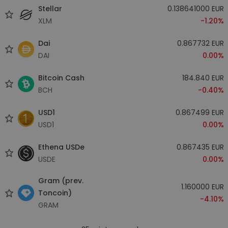
Stellar
0.138641000 EUR
XLM
-1.20%
Dai
0.867732 EUR
DAI
0.00%
Bitcoin Cash
184.840 EUR
BCH
-0.40%
USD1
0.867499 EUR
USD1
0.00%
Ethena USDe
0.867435 EUR
USDE
0.00%
Gram (prev.
1.160000 EUR
Toncoin)
-4.10%
GRAM