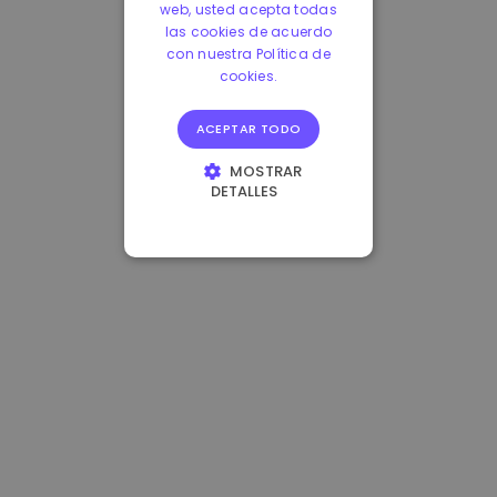
web, usted acepta todas
las cookies de acuerdo
con nuestra Política de
cookies.
ACEPTAR TODO
MOSTRAR
DETALLES
COOKIES
ESTRICTAMENTE
NECESARIAS
COOKIES DE
RENDIMIENTO
COOKIES DE
PREFERENCIAS
COOKIES DE
FUNCIONALIDAD