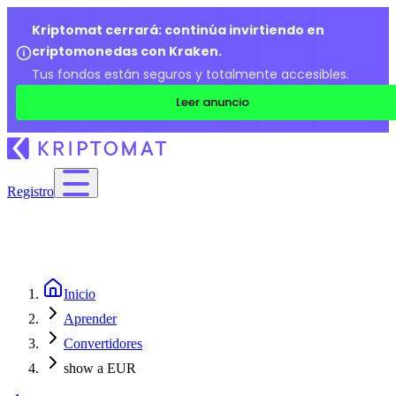
Kriptomat cerrará: continúa invirtiendo en
criptomonedas con Kraken.
Tus fondos están seguros y totalmente accesibles.
Leer anuncio
Registro
Inicio
Aprender
Convertidores
show a EUR