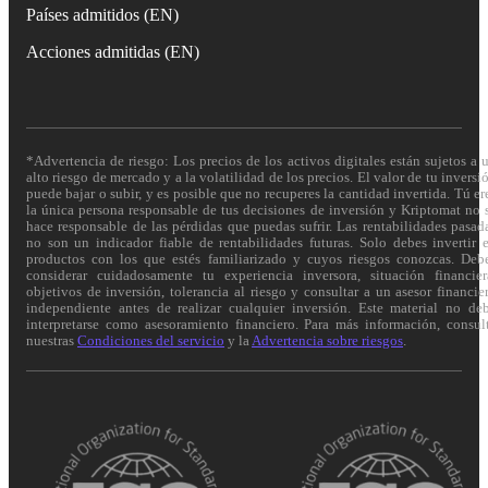
Países admitidos (EN)
Acciones admitidas (EN)
*Advertencia de riesgo: Los precios de los activos digitales están sujetos a 
alto riesgo de mercado y a la volatilidad de los precios. El valor de tu inversi
puede bajar o subir, y es posible que no recuperes la cantidad invertida. Tú er
la única persona responsable de tus decisiones de inversión y Kriptomat no 
hace responsable de las pérdidas que puedas sufrir. Las rentabilidades pasad
no son un indicador fiable de rentabilidades futuras. Solo debes invertir 
productos con los que estés familiarizado y cuyos riesgos conozcas. Deb
considerar cuidadosamente tu experiencia inversora, situación financier
objetivos de inversión, tolerancia al riesgo y consultar a un asesor financie
independiente antes de realizar cualquier inversión. Este material no de
interpretarse como asesoramiento financiero. Para más información, consul
nuestras
Condiciones del servicio
y la
Advertencia sobre riesgos
.