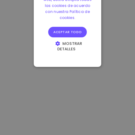
las cookies de acuerdo
con nuestra Política de
cookies.
ACEPTAR TODO
MOSTRAR
DETALLES
COOKIES
ESTRICTAMENTE
NECESARIAS
COOKIES DE
RENDIMIENTO
COOKIES DE
PREFERENCIAS
COOKIES DE
FUNCIONALIDAD