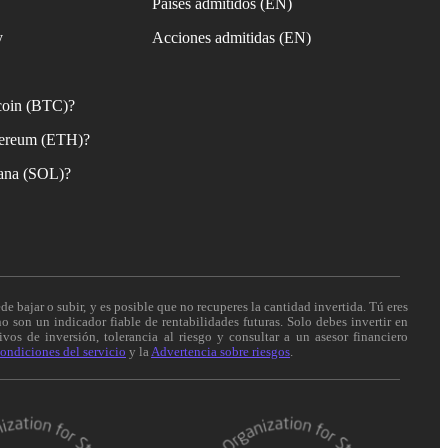
Países admitidos (EN)
y
Acciones admitidas (EN)
coin (BTC)?
ereum (ETH)?
ana (SOL)?
de bajar o subir, y es posible que no recuperes la cantidad invertida. Tú eres
o son un indicador fiable de rentabilidades futuras. Solo debes invertir en
vos de inversión, tolerancia al riesgo y consultar a un asesor financiero
ondiciones del servicio
y la
Advertencia sobre riesgos
.