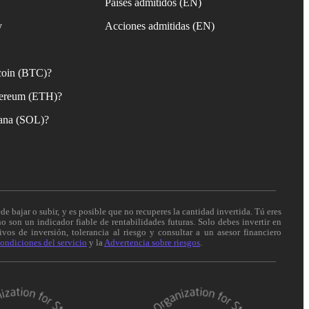
Países admitidos (EN)
y
Acciones admitidas (EN)
coin (BTC)?
ereum (ETH)?
ana (SOL)?
de bajar o subir, y es posible que no recuperes la cantidad invertida. Tú eres
o son un indicador fiable de rentabilidades futuras. Solo debes invertir en
vos de inversión, tolerancia al riesgo y consultar a un asesor financiero
ondiciones del servicio
y la
Advertencia sobre riesgos
.