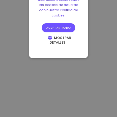
las cookies de acuerdo
con nuestra Política de
cookies.
ACEPTAR TODO
MOSTRAR
DETALLES
COOKIES
ESTRICTAMENTE
NECESARIAS
COOKIES DE
RENDIMIENTO
COOKIES DE
PREFERENCIAS
COOKIES DE
FUNCIONALIDAD