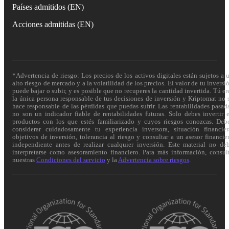
Países admitidos (EN)
Acciones admitidas (EN)
*Advertencia de riesgo: Los precios de los activos digitales están sujetos a 
alto riesgo de mercado y a la volatilidad de los precios. El valor de tu inversi
puede bajar o subir, y es posible que no recuperes la cantidad invertida. Tú er
la única persona responsable de tus decisiones de inversión y Kriptomat no 
hace responsable de las pérdidas que puedas sufrir. Las rentabilidades pasad
no son un indicador fiable de rentabilidades futuras. Solo debes invertir 
productos con los que estés familiarizado y cuyos riesgos conozcas. Deb
considerar cuidadosamente tu experiencia inversora, situación financier
objetivos de inversión, tolerancia al riesgo y consultar a un asesor financie
independiente antes de realizar cualquier inversión. Este material no de
interpretarse como asesoramiento financiero. Para más información, consul
nuestras
Condiciones del servicio
y la
Advertencia sobre riesgos
.