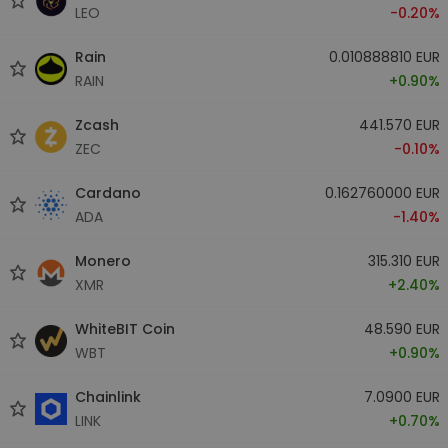
LEO
-0.20%
Rain
0.010888810 EUR
RAIN
+0.90%
Zcash
441.570 EUR
ZEC
-0.10%
Cardano
0.162760000 EUR
ADA
-1.40%
Monero
315.310 EUR
XMR
+2.40%
WhiteBIT Coin
48.590 EUR
WBT
+0.90%
Chainlink
7.0900 EUR
LINK
+0.70%