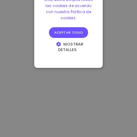
las cookies de acuerdo
con nuestra Política de
cookies.
ACEPTAR TODO
MOSTRAR
DETALLES
COOKIES
ESTRICTAMENTE
NECESARIAS
COOKIES DE
RENDIMIENTO
COOKIES DE
PREFERENCIAS
COOKIES DE
FUNCIONALIDAD