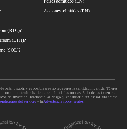
Países admitidos (EN)
y
Acciones admitidas (EN)
coin (BTC)?
ereum (ETH)?
ana (SOL)?
de bajar o subir, y es posible que no recuperes la cantidad invertida. Tú eres
o son un indicador fiable de rentabilidades futuras. Solo debes invertir en
vos de inversión, tolerancia al riesgo y consultar a un asesor financiero
ondiciones del servicio
y la
Advertencia sobre riesgos
.