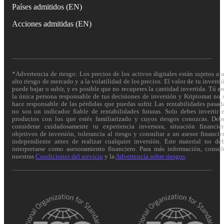
Países admitidos (EN)
Acciones admitidas (EN)
*Advertencia de riesgo: Los precios de los activos digitales están sujetos a 
alto riesgo de mercado y a la volatilidad de los precios. El valor de tu inversi
puede bajar o subir, y es posible que no recuperes la cantidad invertida. Tú er
la única persona responsable de tus decisiones de inversión y Kriptomat no 
hace responsable de las pérdidas que puedas sufrir. Las rentabilidades pasad
no son un indicador fiable de rentabilidades futuras. Solo debes invertir 
productos con los que estés familiarizado y cuyos riesgos conozcas. Deb
considerar cuidadosamente tu experiencia inversora, situación financier
objetivos de inversión, tolerancia al riesgo y consultar a un asesor financie
independiente antes de realizar cualquier inversión. Este material no de
interpretarse como asesoramiento financiero. Para más información, consul
nuestras
Condiciones del servicio
y la
Advertencia sobre riesgos
.